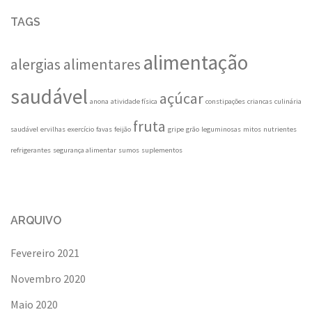
TAGS
alimentação
alergias alimentares
saudável
açúcar
anona
atividade física
constipações
criancas
culinária
fruta
saudável
ervilhas
exercício
favas
feijão
gripe
grão
leguminosas
mitos
nutrientes
refrigerantes
segurança alimentar
sumos
suplementos
ARQUIVO
Fevereiro 2021
Novembro 2020
Maio 2020