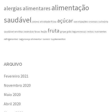
alimentação
alergias alimentares
saudável
açúcar
anona
atividade física
constipações
criancas
culinária
fruta
saudável
ervilhas
exercício
favas
feijão
gripe
grão
leguminosas
mitos
nutrientes
refrigerantes
segurança alimentar
sumos
suplementos
ARQUIVO
Fevereiro 2021
Novembro 2020
Maio 2020
Abril 2020