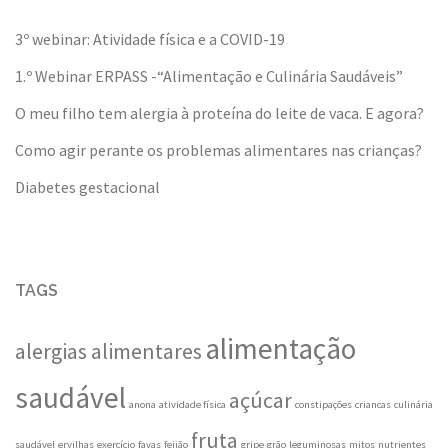
3º webinar: Atividade física e a COVID-19
1.º Webinar ERPASS -“Alimentação e Culinária Saudáveis”
O meu filho tem alergia à proteína do leite de vaca. E agora?
Como agir perante os problemas alimentares nas crianças?
Diabetes gestacional
TAGS
alimentação
alergias alimentares
saudável
açúcar
anona
atividade física
constipações
criancas
culinária
fruta
saudável
ervilhas
exercício
favas
feijão
gripe
grão
leguminosas
mitos
nutrientes