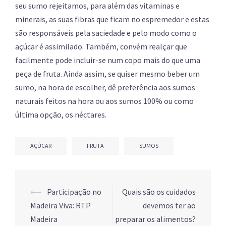
seu sumo rejeitamos, para além das vitaminas e
minerais, as suas fibras que ficam no espremedor e estas
são responsáveis pela saciedade e pelo modo como o
açúcar é assimilado. Também, convém realçar que
facilmente pode incluir-se num copo mais do que uma
peça de fruta. Ainda assim, se quiser mesmo beber um
sumo, na hora de escolher, dê preferência aos sumos
naturais feitos na hora ou aos sumos 100% ou como
última opção, os néctares.
AÇÚCAR
FRUTA
SUMOS
Post
⟵
Participação no
Quais são os cuidados
navigation
Madeira Viva: RTP
devemos ter ao
Madeira
preparar os alimentos?