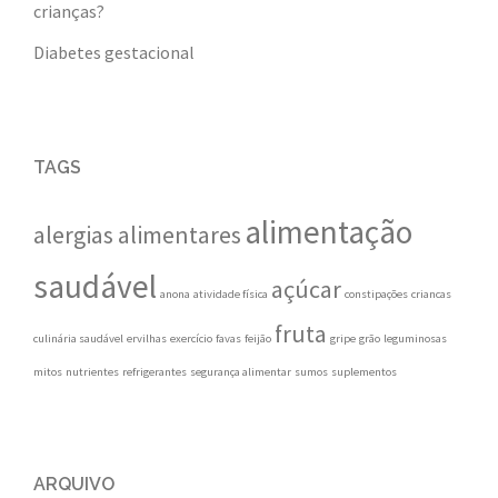
crianças?
Diabetes gestacional
TAGS
alimentação
alergias alimentares
saudável
açúcar
anona
atividade física
constipações
criancas
fruta
culinária saudável
ervilhas
exercício
favas
feijão
gripe
grão
leguminosas
mitos
nutrientes
refrigerantes
segurança alimentar
sumos
suplementos
ARQUIVO