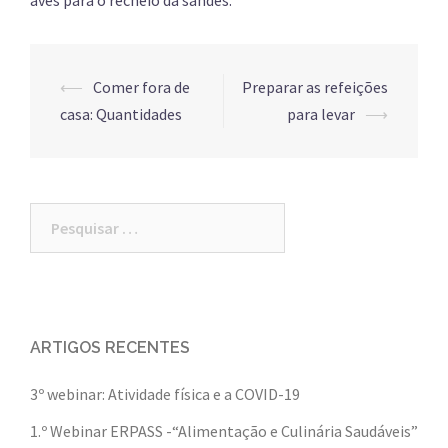
Post
⟵
Comer fora de
Preparar as refeições
navigation
casa: Quantidades
para levar
⟶
Pesquisar
por:
ARTIGOS RECENTES
3º webinar: Atividade física e a COVID-19
1.º Webinar ERPASS -“Alimentação e Culinária Saudáveis”