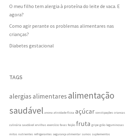
O meu filho tem alergia à proteína do leite de vaca. E
agora?
Como agir perante os problemas alimentares nas
crianças?
Diabetes gestacional
TAGS
alimentação
alergias alimentares
saudável
açúcar
anona
atividade física
constipações
criancas
fruta
culinária saudável
ervilhas
exercício
favas
feijão
gripe
grão
leguminosas
mitos
nutrientes
refrigerantes
segurança alimentar
sumos
suplementos