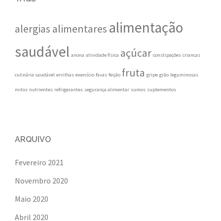
alimentação
alergias alimentares
saudável
açúcar
anona
atividade física
constipações
criancas
fruta
culinária saudável
ervilhas
exercício
favas
feijão
gripe
grão
leguminosas
mitos
nutrientes
refrigerantes
segurança alimentar
sumos
suplementos
ARQUIVO
Fevereiro 2021
Novembro 2020
Maio 2020
Abril 2020