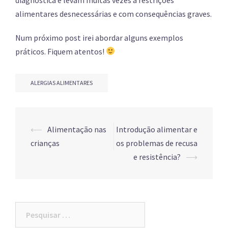
alimentares desnecessárias e com consequências graves.
Num próximo post irei abordar alguns exemplos
práticos. Fiquem atentos!
ALERGIAS ALIMENTARES
Post
⟵
Alimentação nas
Introdução alimentar e
navigation
crianças
os problemas de recusa
e resistência?
⟶
Pesquisar
por: